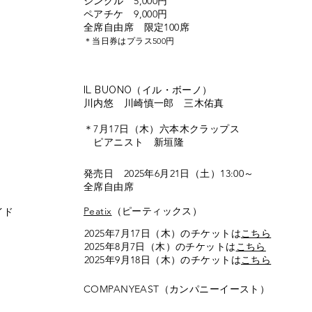
シングル 5,000円
ペアチケ 9,000円
全席自由席 限定100席
＊当日券はプラス500円
（イル・ボーノ）
IL BUONO
​川内悠 川崎慎一郎 三木佑真
＊7月17日（木）六本木クラップス
​ ピアニスト 新垣隆
発売日 2025年6月21日（土）13:00～
​全席自由席
​Peatix
（ピーティックス）
イド
バラード
2025年7月17日（木）のチケットは
こちら
2025年8月7日（木）のチケットは
こちら
2025年9月18日（木）のチケットは
こちら
​COMPANYEAST（カンパニーイースト）