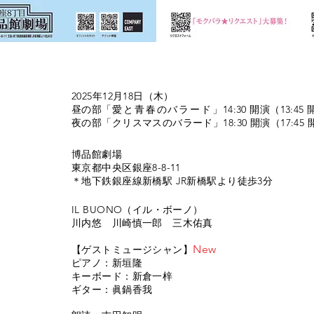
2025年12月18日（木）
昼の部「
愛と青春のバラード
」14:30 開演（13:45
夜の部「クリスマスのバラード」18:30 開演（17:45 
博品館劇場
​東京都中央区銀座8-8-11
​＊地下鉄銀座線新橋駅 JR新橋駅より徒歩3分
IL BUONO（イル・ボーノ）
​川内悠 川崎慎一郎 三木佑真
New
【ゲストミュージシャン】
ピアノ：新垣隆
​キーボード：新倉一梓
ギター：眞鍋香我