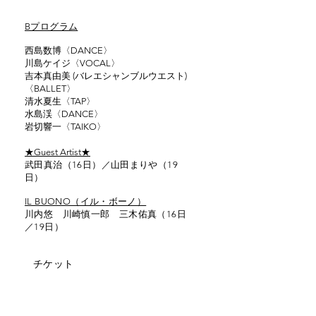
Bプログラム
西島数博〈DANCE〉
川島ケイジ〈VOCAL〉
吉本真由美 (バレエシャンブルウエスト)
〈BALLET〉
清水夏生〈TAP〉
水島渓〈DANCE〉
岩切響一〈TAIKO〉
★Guest Artist★
​武田真治（16日）／山田まりや（19
日）
IL BUONO（イル・ボーノ）
​川内悠 川崎慎一郎 三木佑真（16日
／19日）
チケット
​全席指定 12,000円（税込）
1ドリンク付
（劇場内にはお持ち込みいただけませ