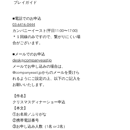
プレイガイド
■電話でのお申込
03-6416-0444
カンパニーイースト(
平日11:00〜17:00)
＊１回線のみですので、繋がりにくい場
合がございます。
■メールでのお申込
desk@companyeast.jp
メールでお申し込みの場合は、
@companyeast.jpからのメールを受けら
れるようにご設定の上、以下のご記入を
お願いいたします。
【件名】
クリスマスディナーショー申込
【本文】
①お名前／ふりがな
②携帯電話番号
③お申し込み人数（1名 or 2名）