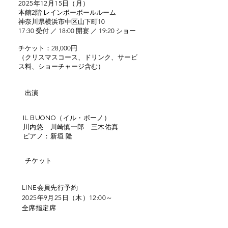
2025年12月15日（月）
本館2階 レインボーボールルーム
神奈川県横浜市中区山下町10
17:30 受付 ／ 18:00 開宴 ／ 19:20 ショー
チケット：28,000円
（クリスマスコース、ドリンク、サービ
ス料、ショーチャージ含む）
​出演
IL BUONO
（イル・ボーノ）
​川内悠 川崎慎一郎 三木佑真
ピアノ：新垣 隆
チケット
LINE会員先行予約
2025年9月25日（木）12:00～
​全席指定席