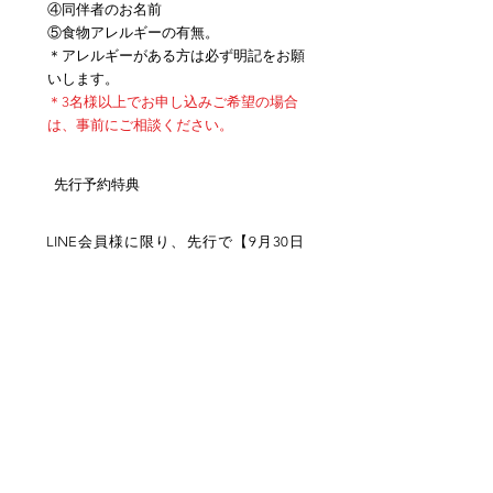
④同伴者のお名前
⑤食物アレルギーの有無。
＊アレルギーがある方は必ず明記をお願
いします。
＊3名様以上でお申し込みご希望の場合
は、事前にご相談ください。
先行予約特典
LINE会員様に限り、先行で【9月30日
（火）17:00までに】お申込の方に先行
予約特典として、
『あなたのためだけの
IL BUONOメッセージ ＆ クリスマスソ
ング』動画をプレゼントいたします！
＊動画は12月にメールでお送りする
予
定です。
＊同伴者の方にもプレゼントさせて
いた
だきます。
​主催