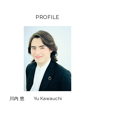
PROFILE
​川内 悠 Yu Kawauchi
２００２年４月２日生まれ、
鹿児島市出身。
２０２６年、東京藝術大学声楽科卒業。
声楽をルーツに持ちながら、クラシック